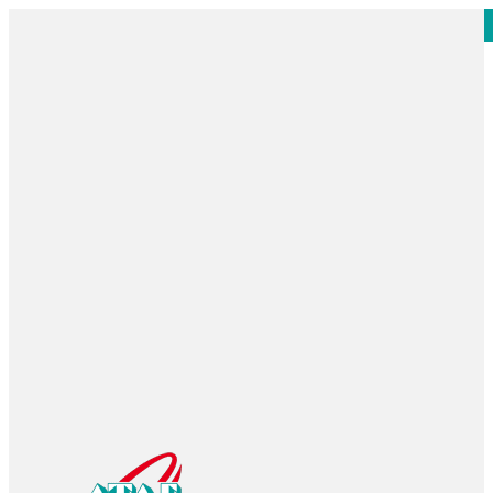
014 41 02 88
Kwakkelstraat 151, 2300 Turnhout