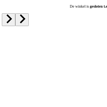
De winkel is
gesloten t